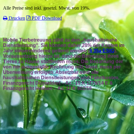
Alle Preise sind inkl. gesetzl. Mwst. von 19%.
Drucken
PDF Download
Mobile Tierbetreuung zählt zu den „haushaltsnahe
Dienstleistung“. Sie können daher 20% der Kosten im
Jahr steuermindernd geltend werden (
§ 35a EStG
).
Voraussetzung hierzu ist, dass die Betreuung ihres
Tieres zu Hause stattfinden muss. Die Bezahlung der
von mir ausgestellte Rechnung inkl. Mwst. muss per
Überweisung erfolgen. Absetzbar sind alle
haushaltsnahen Dienstleistungen und Fahrtkosten.
Finanzgericht Düsseldorf – Az.: 15 K 1779/14 E &
Finanzgericht Hessen – Az. 12 K 902/16