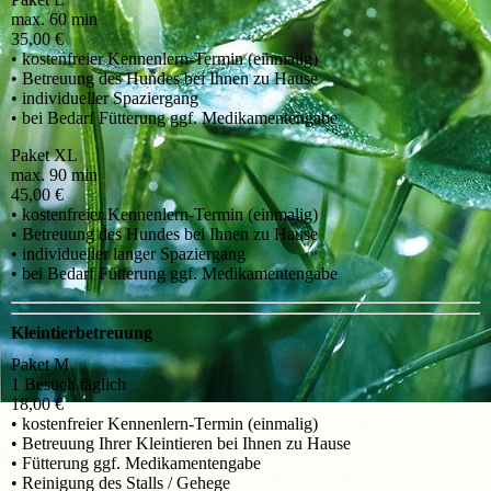
max. 60 min
35,00 €
• kostenfreier Kennenlern-Termin (einmalig)
• Betreuung des Hundes bei Ihnen zu Hause
• individueller Spaziergang
• bei Bedarf Fütterung ggf. Medikamentengabe
Paket XL
max. 90 min
45,00 €
• kostenfreier Kennenlern-Termin (einmalig)
• Betreuung des Hundes bei Ihnen zu Hause
• individueller langer Spaziergang
• bei Bedarf Fütterung ggf. Medikamentengabe
Kleintierbetreuung
Paket M
1 Besuch täglich
18,00 €
• kostenfreier Kennenlern-Termin (einmalig)
• Betreuung Ihrer Kleintieren bei Ihnen zu Hause
• Fütterung ggf. Medikamentengabe
• Reinigung des Stalls / Gehege