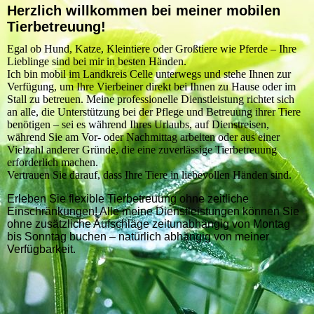
Herzlich willkommen bei meiner mobilen
Tierbetreuung!
Egal ob Hund, Katze, Kleintiere oder Großtiere wie Pferde – Ihre
Lieblinge sind bei mir in besten Händen.
Ich bin mobil im Landkreis Celle unterwegs und stehe Ihnen zur
Verfügung, um Ihre Vierbeiner direkt bei Ihnen zu Hause oder im
Stall zu betreuen. Meine professionelle Dienstleistung richtet sich
an alle, die Unterstützung bei der Pflege und Betreuung ihrer Tiere
benötigen – sei es während Ihres Urlaubs, auf Dienstreisen,
während Sie am Vor- oder Nachmittag arbeiten oder aus einer
Vielzahl anderer Gründe, die eine zuverlässige Tierbetreuung
erforderlich machen.
Vertrauen Sie darauf, dass Ihre Tiere in liebevollen Händen sind.
Erleben Sie flexible Tierbetreuung ohne zeitliche
Einschränkungen! Alle meine Dienstleistungen können Sie
ohne zusätzliche Aufschläge zeitunabhängig von Montag
bis Sonntag buchen – natürlich abhängig von meiner
Verfügbarkeit.