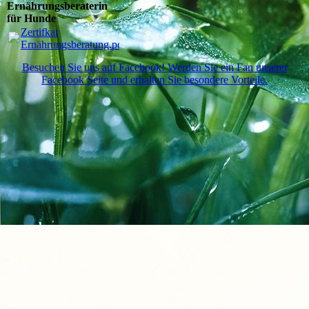
Ernährungsberaterin
für Hunde
Zertifkat
Ernährungsberatung.pdf
(567.04KB)
Besuchen Sie uns auf Facebook! Werden Sie ein Fan unserer
Facebook Seite und erhalten Sie besondere Vorteile.