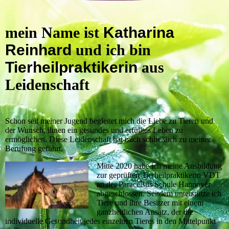
mein Name ist
Katharina
Reinhard
und ich bin
Tierheilpraktikerin
aus
Leidenschaft
Schon seit meiner Jugend begleitet mich die Liebe zu Tieren und
der Wunsch, ihnen ein gesundes und erfülltes Leben zu
ermöglichen. Diese Leidenschaft hat mich schließlich zu meiner
Berufung geführt.
Mitte 2020 habe ich meine Ausbildung
zur geprüften Tierheilpraktikerin VDT
an der Paracelsus Schule Hannover
abgeschlossen. Seitdem unterstütze ich
Tiere und ihre Besitzer mit einem
ganzheitlichen Ansatz, der die
individuelle Gesundheit jedes einzelnen Tieres in den Mittelpunkt