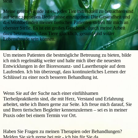
stellt.
Meine größte Freude ist es, jedes Tier individuell zu betrachten und
auf seine speziellen Bedürfnisse einzugehen. Die Gesundheit und
das Wohlbefinden meiner tierischen Patienten stehen für mich an
oberster Stelle. Es ist ein großes Geschenk, durch meine Arbeit
dazu beizutragen, dass Tiere glücklich, gesund und voller
Lebensfreude sein können.
Um meinen Patienten die bestmögliche Betreuung zu bieten, bilde
ich mich regelmäßig weiter und halte mich über die neuesten
Entwicklungen in der Bioresonanz- und Lasertherapie auf dem
Laufenden. Ich bin überzeugt, dass kontinuierliches Lernen der
Schlüssel zu einer noch besseren Behandlung ist.
Wenn Sie auf der Suche nach einer einfühlsamen
Tierheilpraktikerin sind, die mit Herz, Verstand und Erfahrung
arbeitet, stehe ich Ihnen gerne zur Seite. Ich freue mich darauf, Sie
und Ihren tierischen Begleiter kennenzulernen – sei es in meiner
Praxis oder bei einem Termin vor Ort.
Haben Sie Fragen zu meinen Therapien oder Behandlungen?
Melden Sie sich gerne bei mir - ich bin für Sie da.