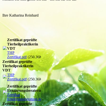
Ihre Katharina Reinhard
Zertifikat geprüfte
Tierheilpraktikerin
VDT
THP
Zertifikat.pdf
(250.36KB)
Zertifikat geprüfte
Tierheilpraktikerin
VDT
THP
Zertifikat.pdf
(250.36KB)
Zertifikat geprüfte
Ernährungsberaterin für Hunde
Zertifkat
Ernährungsberatung.pdf
(567.04KB)
Zertifikat geprüfte